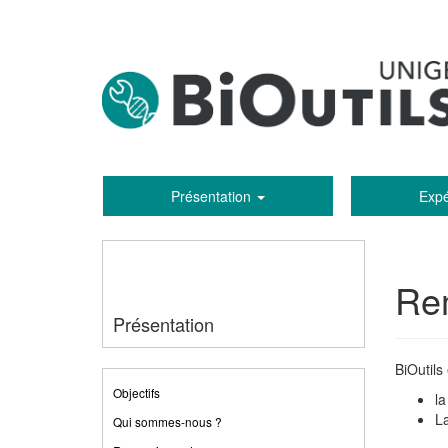
Présentation
Exp
Re
Présentation
BiOutils
Objectifs
la
La
Qui sommes-nous ?