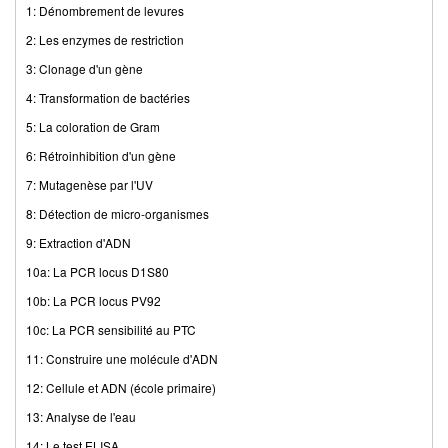
1: Dénombrement de levures
2: Les enzymes de restriction
3: Clonage d'un gène
4: Transformation de bactéries
5: La coloration de Gram
6: Rétroinhibition d'un gène
7: Mutagenèse par l'UV
8: Détection de micro-organismes
9: Extraction d'ADN
10a: La PCR locus D1S80
10b: La PCR locus PV92
10c: La PCR sensibilité au PTC
11: Construire une molécule d'ADN
12: Cellule et ADN (école primaire)
13: Analyse de l'eau
14: Le test ELISA