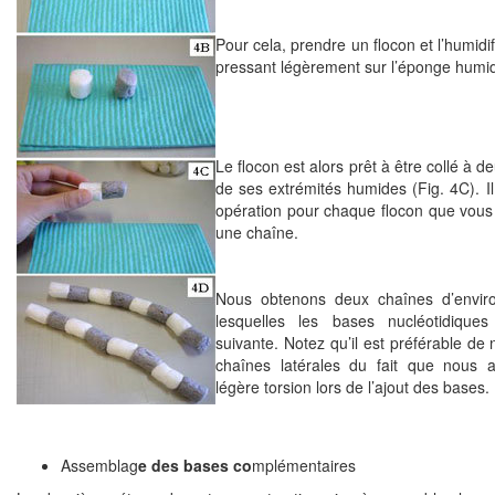
Pour cela, prendre un flocon et l’humidi
pressant légèrement sur l’éponge humid
Le flocon est alors prêt à être collé à 
de ses extrémités humides (Fig. 4C). Il 
opération pour chaque flocon que vous 
une chaîne.
Nous obtenons deux chaînes d’enviro
lesquelles les bases nucléotidiques
suivante. Notez qu’il est préférable de
chaînes latérales du fait que nous a
légère torsion lors de l’ajout des bases.
Assemblag
e des bases co
mplémentaires