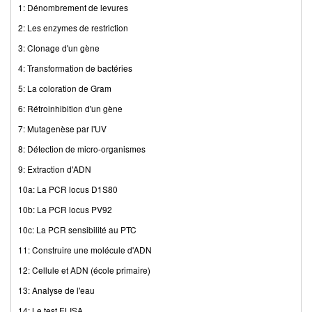
1: Dénombrement de levures
2: Les enzymes de restriction
3: Clonage d'un gène
4: Transformation de bactéries
5: La coloration de Gram
6: Rétroinhibition d'un gène
7: Mutagenèse par l'UV
8: Détection de micro-organismes
9: Extraction d'ADN
10a: La PCR locus D1S80
10b: La PCR locus PV92
10c: La PCR sensibilité au PTC
11: Construire une molécule d'ADN
12: Cellule et ADN (école primaire)
13: Analyse de l'eau
14: Le test ELISA