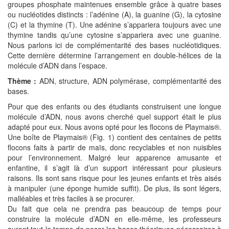
groupes phosphate maintenues ensemble grâce à quatre bases
ou nucléotides distincts : l’adénine (A), la guanine (G), la cytosine
(C) et la thymine (T). Une adénine s’appariera toujours avec une
thymine tandis qu’une cytosine s’appariera avec une guanine.
Nous parlons ici de complémentarité des bases nucléotidiques.
Cette dernière détermine l’arrangement en double-hélices de la
molécule d’ADN dans l’espace.
Thème :
ADN, structure, ADN polymérase, complémentarité des
bases.
Pour que des enfants ou des étudiants construisent une longue
molécule d’ADN, nous avons cherché quel support était le plus
adapté pour eux. Nous avons opté pour les flocons de Playmais®.
Une boîte de Playmais® (Fig. 1) contient des centaines de petits
flocons faits à partir de maïs, donc recyclables et non nuisibles
pour l’environnement. Malgré leur apparence amusante et
enfantine, il s’agit là d’un support intéressant pour plusieurs
raisons. Ils sont sans risque pour les jeunes enfants et très aisés
à manipuler (une éponge humide suffit). De plus, ils sont légers,
malléables et très faciles à se procurer.
Du fait que cela ne prendra pas beaucoup de temps pour
construire la molécule d’ADN en elle-même, les professeurs