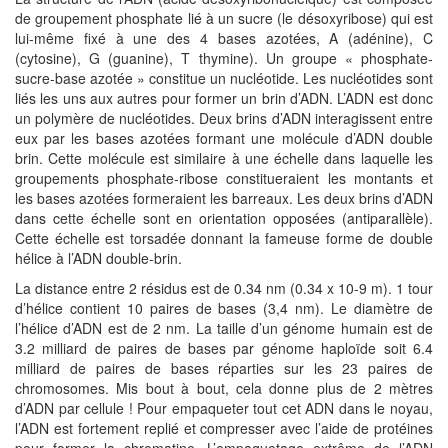
de groupement phosphate lié à un sucre (le désoxyribose) qui est
lui-même fixé à une des 4 bases azotées, A (adénine), C
(cytosine), G (guanine), T thymine). Un groupe « phosphate-
sucre-base azotée » constitue un nucléotide. Les nucléotides sont
liés les uns aux autres pour former un brin d’ADN. L’ADN est donc
un polymère de nucléotides. Deux brins d’ADN interagissent entre
eux par les bases azotées formant une molécule d’ADN double
brin. Cette molécule est similaire à une échelle dans laquelle les
groupements phosphate-ribose constitueraient les montants et
les bases azotées formeraient les barreaux. Les deux brins d’ADN
dans cette échelle sont en orientation opposées (antiparallèle).
Cette échelle est torsadée donnant la fameuse forme de double
hélice à l’ADN double-brin.
La distance entre 2 résidus est de 0.34 nm (0.34 x 10-9 m). 1 tour
d’hélice contient 10 paires de bases (3,4 nm). Le diamètre de
l’hélice d’ADN est de 2 nm. La taille d’un génome humain est de
3.2 milliard de paires de bases par génome haploïde soit 6.4
milliard de paires de bases réparties sur les 23 paires de
chromosomes. Mis bout à bout, cela donne plus de 2 mètres
d’ADN par cellule ! Pour empaqueter tout cet ADN dans le noyau,
l’ADN est fortement replié et compresser avec l’aide de protéines