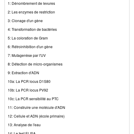
1: Dénombrement de levures
2: Les enzymes de restriction
3: Clonage d'un gène
4: Transformation de bactéries
5: La coloration de Gram
6: Rétroinhibition d'un gène
7: Mutagenèse par l'UV
8: Détection de micro-organismes
9: Extraction d'ADN
10a: La PCR locus D1S80
10b: La PCR locus PV92
10c: La PCR sensibilité au PTC
11: Construire une molécule d'ADN
12: Cellule et ADN (école primaire)
13: Analyse de l'eau
14: Le test ELISA