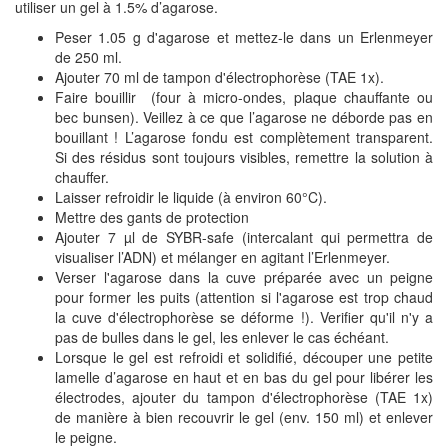
utiliser un gel à 1.5% d’agarose.
Peser 1.05 g d'agarose et mettez-le dans un Erlenmeyer
de 250 ml.
Ajouter 70 ml de tampon d'électrophorèse (TAE 1x).
Faire bouillir (four à micro-ondes, plaque chauffante ou
bec bunsen).
Veillez à ce que l’agarose ne déborde pas en
bouillant ! L’agarose fondu est complètement transparent.
Si des résidus sont toujours visibles, remettre la solution à
chauffer.
Laisser refroidir le liquide (à environ 60°C).
Mettre des gants de protection
Ajouter 7
µl de SYBR-safe (intercalant qui permettra de
visualiser l’ADN) et mélanger en agitant l’Erlenmeyer.
Verser l'agarose dans la cuve préparée avec un peigne
pour former les puits (attention si l'agarose est trop chaud
la cuve d'électrophorèse se déforme !)
. Verifier qu'il n'y a
pas de bulles dans le gel, les enlever le cas échéant.
Lorsque le gel est refroidi et solidifié, découper une petite
lamelle d’agarose en haut et en bas du gel pour libérer les
électrodes, ajouter du tampon d'électrophorèse (TAE 1x)
de manière à bien recouvrir le gel (env. 150 ml) et enlever
le peigne.