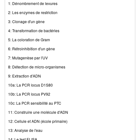
1: Dénombrement de levures
2: Les enzymes de restriction
3: Clonage d'un gène
4: Transformation de bactéries
5: La coloration de Gram
6: Rétroinhibition d'un gène
7: Mutagenèse par l'UV
8: Détection de micro-organismes
9: Extraction d'ADN
10a: La PCR locus D1S80
10b: La PCR locus PV92
10c: La PCR sensibilité au PTC
11: Construire une molécule d'ADN
12: Cellule et ADN (école primaire)
13: Analyse de l'eau
14: Le test ELISA