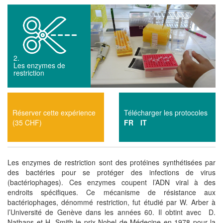
2.
Les enzymes de
restriction
Réserver cette expérience
Télécharger les protocoles
(35 CHF)
FR
IT
Les enzymes de restriction sont des protéines synthétisées par
des bactéries pour se protéger des infections de virus
(bactériophages). Ces enzymes coupent l’ADN viral à des
endroits spécifiques. Ce mécanisme de résistance aux
bactériophages, dénommé restriction, fut étudié par W. Arber à
l’Université de Genève dans les années 60. Il obtint avec D.
Nathans et H. Smith le prix Nobel de Médecine en 1978 pour la