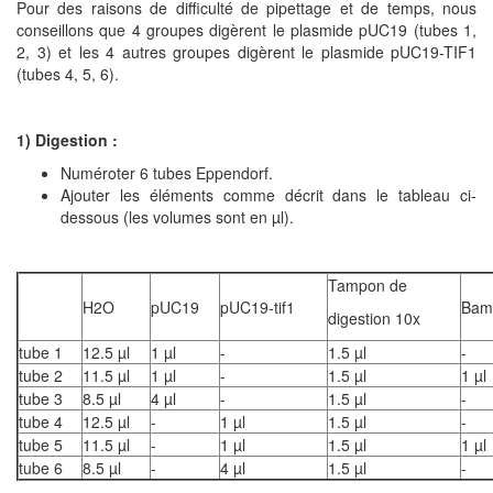
Pour des raisons de difficulté de pipettage et de temps, nous
conseillons que 4 groupes digèrent le plasmide pUC19 (tubes 1,
2, 3) et les 4 autres groupes digèrent le plasmide pUC19-TIF1
(tubes 4, 5, 6).
1) Digestion :
Numéroter 6 tubes Eppendorf
.
Ajouter les éléments comme décrit dans le tableau ci-
dessous
(les volumes sont en µl)
.
Tampon de
H2O
pUC19
pUC19-tif1
Bam
digestion 10x
tube 1
12.5 µl
1 µl
-
1.5 µl
-
tube 2
11.5 µl
1 µl
-
1.5 µl
1 µl
tube 3
8.5 µl
4 µl
-
1.5 µl
-
tube 4
12.5 µl
-
1 µl
1.5 µl
-
tube 5
11.5 µl
-
1 µl
1.5 µl
1 µl
tube 6
8.5 µl
-
4 µl
1.5 µl
-