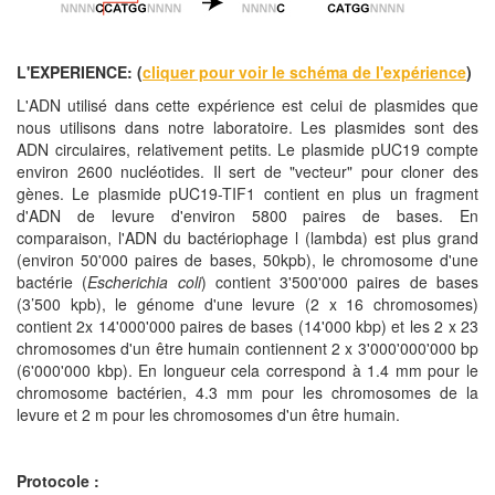
L'EXPERIENCE: (
cliquer pour voir le schéma de l'expérience
)
L'ADN utilisé dans cette expérience est celui de plasmides que
nous utilisons dans notre laboratoire. Les plasmides sont des
ADN circulaires, relativement petits. Le plasmide pUC19 compte
environ 2600 nucléotides. Il sert de "vecteur" pour cloner des
gènes. Le plasmide pUC19-TIF1 contient en plus un fragment
d'ADN de levure d'environ 5800 paires de bases. En
comparaison, l'ADN du bactériophage l (lambda) est plus grand
(environ 50'000 paires de bases, 50kpb), le chromosome d'une
bactérie (
Escherichia coli
) contient 3'500'000 paires de bases
(3’500 kpb), le génome d'une levure (2 x 16 chromosomes)
contient 2x 14'000'000 paires de bases (14'000 kbp) et les 2 x 23
chromosomes d'un être humain contiennent 2 x 3'000'000'000 bp
(6'000'000 kbp). En longueur cela correspond à 1.4 mm pour le
chromosome bactérien, 4.3 mm pour les chromosomes de la
levure et 2 m pour les chromosomes d'un être humain.
Protocole :