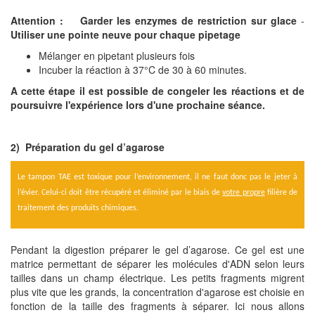
Attention : Garder les enzymes de restriction sur glace
-
Utiliser une pointe neuve pour chaque pipetage
Mélanger en pipetant plusieurs fois
Incuber la réaction à 37°C de 30 à 60 minutes.
A cette étape il est possible de congeler les réactions et de
poursuivre l'expérience lors d'une prochaine séance.
2) Préparation du gel d’agarose
Le tampon TAE est toxique pour l’environnement, il ne faut donc pas le jeter à
l’évier. Celui-ci doit être récupéré et éliminé par le biais de
votre propre
filière de
traitement des produits chimiques.
Pendant la digestion préparer le gel d’agarose. Ce gel est une
matrice permettant de séparer les molécules d'ADN selon leurs
tailles dans un champ électrique. Les petits fragments migrent
plus vite que les grands, la concentration d'agarose est choisie en
fonction de la taille des fragments à séparer. Ici nous allons