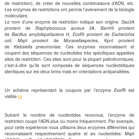
de restriction), de créer de nouvelles combinaisons d’ADN, etc.
Les enzymes de restrictions ont permis l’avènement de la biologie
moléculaire.
Le nom d’une enzyme de restriction indique son origine:
Sau
3A
provient de
Staphylococcus aureus
3A,
Bam
HI provient
de
Bacillus
amyloliquefaciens
H,
Eco
RI provient de
Escherichia
coli
,
Msp
I provient de
Moraxella
species, KpnI provient
de
Klebsiella pneumoniae
. Ces enzymes reconnaissent et
coupent des séquences de nucléotides très spécifiques appelées
sites de restriction. Ces sites sont pour la plupart palindromiques,
c'est-à-dire qu’ils sont composés de séquences nucléotidiques
identiques sur les deux brins mais en orientations antiparallèles.
Un schéma représentant la coupure par l’enzyme
EcoR
I est
visible
ici
Suivant le nombre de nucléotides reconnus, l'enzyme de
restriction coupe l'ADN plus ou moins fréquemment. Par exemple,
pour cette expérience nous utilisons deux enzymes différentes qui
reconnaissent respectivement quatre et six nucléotides:
Msp
I